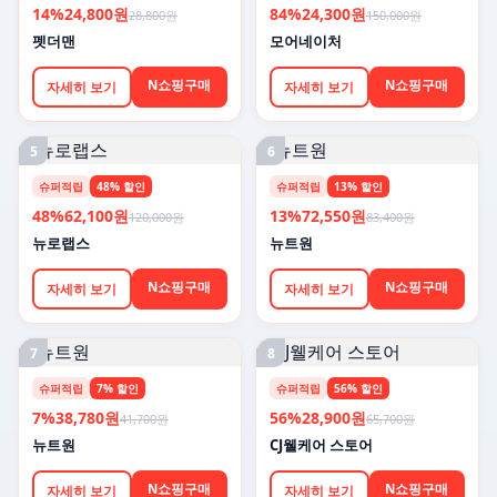
14%
24,800원
84%
24,300원
28,800원
150,000원
펫더맨
모어네이처
N쇼핑구매
N쇼핑구매
자세히 보기
자세히 보기
5
6
슈퍼적립
48% 할인
슈퍼적립
13% 할인
48%
62,100원
13%
72,550원
120,000원
83,400원
뉴로랩스
뉴트원
N쇼핑구매
N쇼핑구매
자세히 보기
자세히 보기
7
8
슈퍼적립
7% 할인
슈퍼적립
56% 할인
7%
38,780원
56%
28,900원
41,700원
65,700원
뉴트원
CJ웰케어 스토어
N쇼핑구매
N쇼핑구매
자세히 보기
자세히 보기