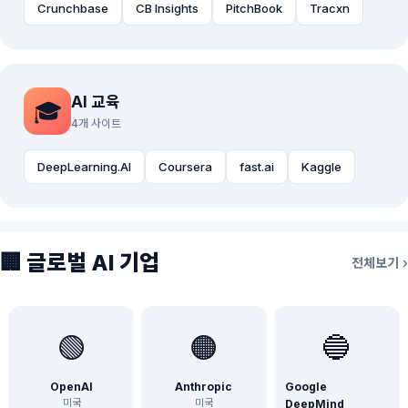
Crunchbase
CB Insights
PitchBook
Tracxn
AI 교육
🎓
4개 사이트
DeepLearning.AI
Coursera
fast.ai
Kaggle
🏢 글로벌 AI 기업
전체보기 ›
🟢
🟠
🔵
OpenAI
Anthropic
Google
미국
미국
DeepMind