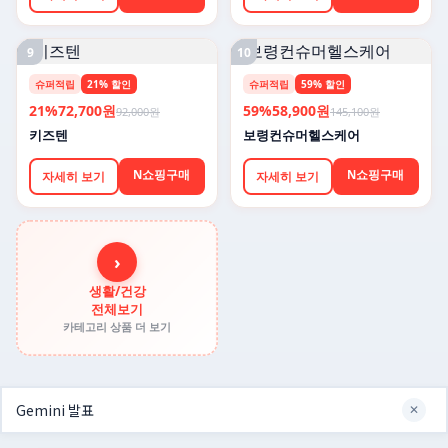
9
10
슈퍼적립
21% 할인
슈퍼적립
59% 할인
21%
72,700원
59%
58,900원
92,000원
145,100원
키즈텐
보령컨슈머헬스케어
N쇼핑구매
N쇼핑구매
자세히 보기
자세히 보기
›
생활/건강
전체보기
카테고리 상품 더 보기
✕