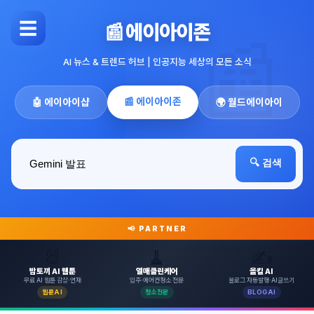
☰
📰 에이아이존
AI 뉴스 & 트렌드 허브 | 인공지능 세상의 모든 소식
📰 에이아이존
🤖 에이아이샵
🌍 월드에이아이
🔍 검색
📢 PARTNER
🐰
🧹
✍️
밤토끼 AI 웹툰
열매클린케어
올킬 AI
무료 AI 웹툰 감상·연재
입주·에어컨청소 전문
블로그 자동발행·AI글쓰기
웹툰AI
청소전문
BLOGAI