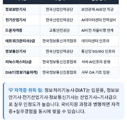
정보보안기사
한국산업인력공단
보안관제·AI보안 직군
전기산업기사
한국산업인력공단
AI데이터센터 전력설비
드론자격증
교통안전공단
AI비전·자율비행 연계
네트워크관리사2급
한국정보통신자격협회
데이터센터 인프라
정보통신기사
한국산업인력공단
통신망·5G/6G 인프라
리눅스마스터2급
한국정보통신진흥협회
서버·AI인프라 운영
DIAT(정보기술자격)
한국정보통신진흥협회
사무 OA·기초 입문
💡 자격증 취득 팁:
정보처리기능사·DIAT는 입문용, 정보보
안기사·전기산업기사·정보통신기사는 산업기사~기사급으
로 실무 인정도가 높습니다. 국비지원 과정과 병행하면 자격
증+실무경험을 동시에 쌓을 수 있습니다.