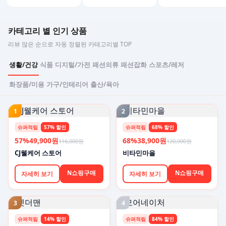
카테고리 별 인기 상품
리뷰 많은 순으로 자동 정렬된 카테고리별 TOP
생활/건강
식품
디지털/가전
패션의류
패션잡화
스포츠/레저
화장품/미용
가구/인테리어
출산/육아
1
2
슈퍼적립
57% 할인
슈퍼적립
68% 할인
57%
49,900원
68%
38,900원
116,000원
120,000원
CJ웰케어 스토어
비타민마을
N쇼핑구매
N쇼핑구매
자세히 보기
자세히 보기
3
4
슈퍼적립
14% 할인
슈퍼적립
84% 할인