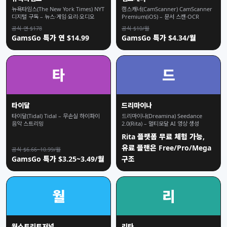
뉴욕타임스(The New York Times) NYT
캠스캐너(CamScanner) CamScanner
디지털 구독 – 뉴스·게임·요리·오디오
Premium(iOS) – 문서 스캔·OCR
공식 연 $178
공식 $10/월
GamsGo 특가 연 $14.99
GamsGo 특가 $4.34/월
타
드
타이달
드리마이나
타이달(Tidal) Tidal – 무손실 하이파이
드리마이나(Dreamina) Seedance
음악 스트리밍
2.0(Rita) – 멀티모달 AI 영상 생성
Rita 플랫폼 무료 체험 가능,
유료 플랜은 Free/Pro/Mega
공식 $6.66~10.99/월
GamsGo 특가 $3.25~3.49/월
구조
월
리
월스트리트저널
리타