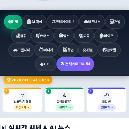
🌐
🤖
🎨
💼
💻
전체
AI 핵심
크리에이티브
비즈니스
개발
💰
🛒
🏥
📚
🏠
금융
커머스
헬스
교육
라이프
🚗
📺
🏭
⚖️
🌏
모빌리티
미디어
산업
전문
글로벌
🔥
📂
HOT
전체카테고리 54
🏆 2026 BEST AI TOP 3
1
2
3
🐰
🧹
✍️
밤토끼 AI 웹툰
열매클린케어
올킬 AI
지금 보기 →
바로가기 →
방문하기 →
📊 실시간 시세 & AI 뉴스