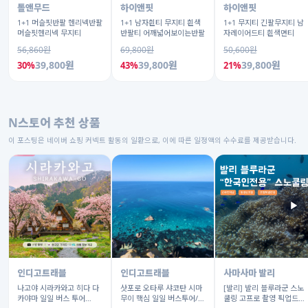
톨앤무드
하이앤핏
하이앤핏
1+1 머슬핏반팔 헨리넥반팔
1+1 남자흰티 무지티 흰색
1+1 무지티 긴팔무지티 남
머슬핏헨리넥 무지티
반팔티 어깨넓어보이는반팔
자레이어드티 흰색면티
56,860원
69,800원
50,600원
39,800원
39,800원
39,800원
30%
43%
21%
N스토어 추천 상품
이 포스팅은 네이버 쇼핑 커넥트 활동의 일환으로, 이에 따른 일정액의 수수료를 제공받습니다.
▶
인디고트래블
인디고트래블
사마사마 발리
나고야 시라카와고 히다 다
삿포로 오타루 샤코탄 시마
[발리] 발리 블루라군 스노
카야마 일일 버스 투어
무이 핵심 일일 버스투어/
쿨링 고프로 촬영 픽업드랍