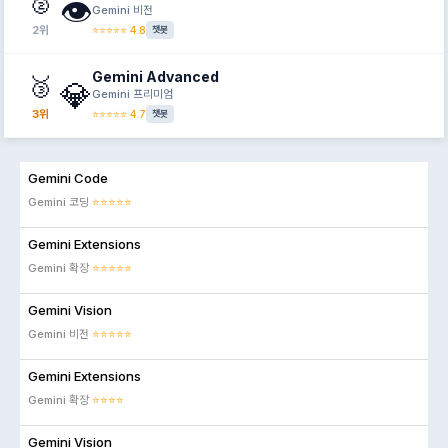
🥈
👁️
Gemini 비전
2위
⭐⭐⭐⭐⭐ 4.8
챗봇
Gemini Advanced
🥉
💎
Gemini 프리미엄
3위
⭐⭐⭐⭐⭐ 4.7
챗봇
Gemini Code
Gemini 코딩
⭐⭐⭐⭐⭐
Gemini Extensions
Gemini 확장
⭐⭐⭐⭐⭐
Gemini Vision
Gemini 비전
⭐⭐⭐⭐⭐
Gemini Extensions
Gemini 확장
⭐⭐⭐⭐
Gemini Vision