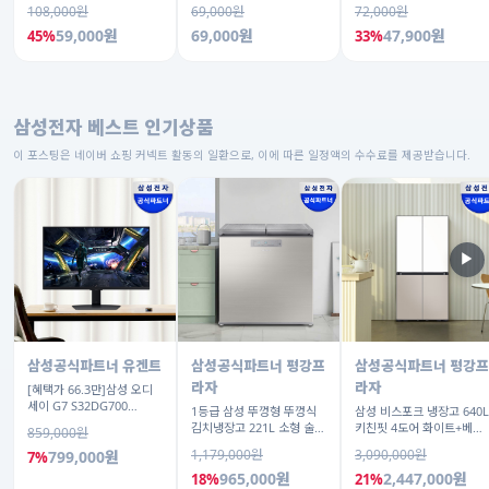
[DSLR 사진촬영 서비스]
DSLR 촬영
해양 수상 액티비티 체험 산
108,000원
69,000원
72,000원
호 열대어
59,000원
69,000원
47,900원
45%
33%
삼성전자 베스트 인기상품
이 포스팅은 네이버 쇼핑 커넥트 활동의 일환으로, 이에 따른 일정액의 수수료를 제공받습니다.
▶
삼성공식파트너 유겐트
삼성공식파트너 평강프
삼성공식파트너 평강프
라자
라자
[혜택가 66.3만]삼성 오디
세이 G7 S32DG700
1등급 삼성 뚜껑형 뚜껑식
삼성 비스포크 냉장고 640L
80cm(32인치) 4K IPS
김치냉장고 221L 소형 술냉
키친핏 4도어 화이트+베이
859,000원
장고 2도어 세레네실버
지
1,179,000원
3,090,000원
799,000원
7%
RP22C3111Z1
965,000원
2,447,000원
18%
21%