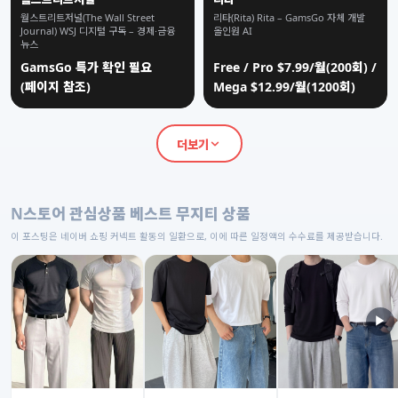
월스트리트저널(The Wall Street
리타(Rita) Rita – GamsGo 자체 개발
Journal) WSJ 디지털 구독 – 경제·금융
올인원 AI
뉴스
GamsGo 특가 확인 필요
Free / Pro $7.99/월(200회) /
(페이지 참조)
Mega $12.99/월(1200회)
더보기
N스토어 관심상품 베스트 무지티 상품
이 포스팅은 네이버 쇼핑 커넥트 활동의 일환으로, 이에 따른 일정액의 수수료를 제공받습니다.
▶