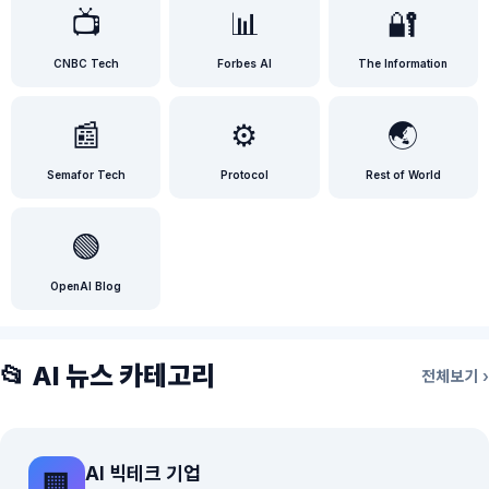
📺
📊
🔐
CNBC Tech
Forbes AI
The Information
📰
⚙️
🌏
Semafor Tech
Protocol
Rest of World
🟢
OpenAI Blog
📂 AI 뉴스 카테고리
전체보기 ›
AI 빅테크 기업
🏢