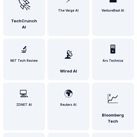
🚀
The Verge AI
VentureBeat AI
TechCrunch
AI
🔬
🖥️
📡
MIT Tech Review
Ars Technica
Wired AI
💻
🌍
💹
ZDNET AI
Reuters AI
Bloomberg
Tech