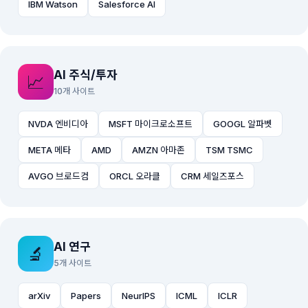
IBM Watson
Salesforce AI
AI 주식/투자
📈
10개 사이트
NVDA 엔비디아
MSFT 마이크로소프트
GOOGL 알파벳
META 메타
AMD
AMZN 아마존
TSM TSMC
AVGO 브로드컴
ORCL 오라클
CRM 세일즈포스
AI 연구
🔬
5개 사이트
arXiv
Papers
NeurIPS
ICML
ICLR