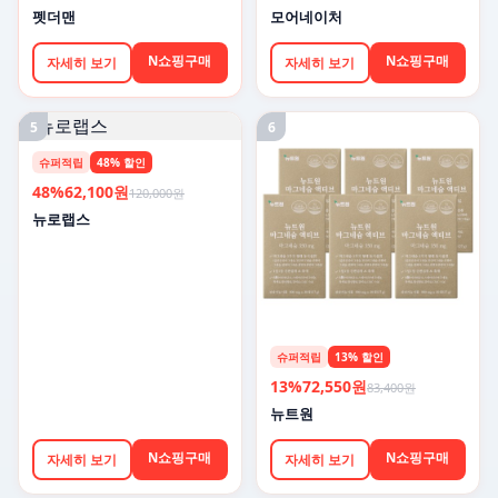
펫더맨
모어네이처
N쇼핑구매
N쇼핑구매
자세히 보기
자세히 보기
5
6
슈퍼적립
48% 할인
48%
62,100원
120,000원
뉴로랩스
슈퍼적립
13% 할인
13%
72,550원
83,400원
뉴트원
N쇼핑구매
N쇼핑구매
자세히 보기
자세히 보기