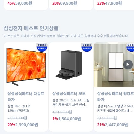
59,000원
69,800원
47,900원
45%
20%
33%
삼성전자 베스트 인기상품
이 포스팅은 네이버 쇼핑 커넥트 활동의 일환으로, 이에 따른 일정액의 수수료를 제공받습니다.
▶
삼성공식파트너 다솜프
삼성공식파트너 보보
삼성공식파트너 평강프
라자
라자
삼성 2026 비스포크AI 스팀
새틴차콜 설치 보안 안심
삼성 Neo QLED
삼성 비스포크 냉장고 640L
VR70F00AGH
189cm(75인치)
키친핏 4도어 화이트+베이
1,516,000원
KQ75QNH70AFXKR AI
지
2,990,000원
3,090,000원
1,504,000원
1%
TV
2,390,000원
2,447,000원
20%
21%