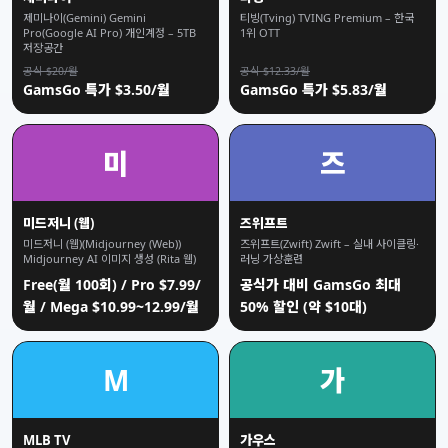
제미나이(Gemini) Gemini
티빙(Tving) TVING Premium – 한국
Pro(Google AI Pro) 개인계정 – 5TB
1위 OTT
저장공간
공식 $20/월
공식 $12.33/월
GamsGo 특가 $3.50/월
GamsGo 특가 $5.83/월
미
즈
미드저니 (웹)
즈위프트
미드저니 (웹)(Midjourney (Web))
즈위프트(Zwift) Zwift – 실내 사이클링·
Midjourney AI 이미지 생성 (Rita 웹)
러닝 가상훈련
Free(월 100회) / Pro $7.99/
공식가 대비 GamsGo 최대
월 / Mega $10.99~12.99/월
50% 할인 (약 $10대)
M
가
MLB TV
가우스