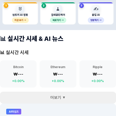
1
2
3
🐰
🧹
✍️
밤토끼 AI 웹툰
열매클린케어
올킬 AI
지금 보기 →
바로가기 →
방문하기 →
📊 실시간 시세 & AI 뉴스
📊 실시간 시세
Bitcoin
Ethereum
Ripple
₩---
₩---
₩---
+0.00%
+0.00%
+0.00%
더보기 ▼
AI타임즈