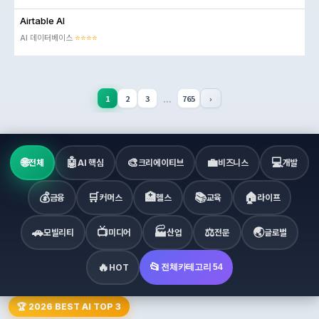
Airtable AI
AI 데이터베이스
⭐⭐⭐⭐
...
1
2
3
765
›
🌐
🤖
🎨
💼
💻
전체
AI 핵심
크리에이티브
비즈니스
개발
💰
🛒
🏥
📚
🏠
금융
커머스
헬스
교육
라이프
🚗
📺
🏭
⚖️
🌏
모빌리티
미디어
산업
전문
글로벌
🔥
📂
HOT
전체카테고리 54
🏆 2026 BEST AI TOP 3