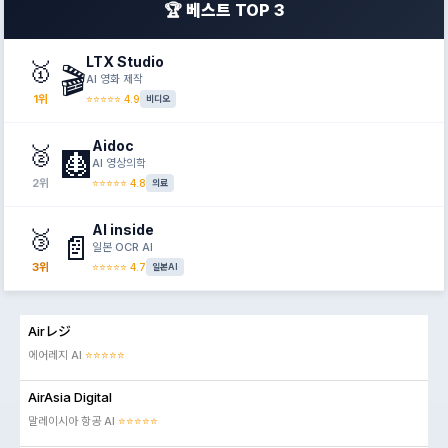
🏆 베스트 TOP 3
LTX Studio
🥇
🎬
AI 영화 제작
1위
⭐⭐⭐⭐⭐ 4.9
비디오
Aidoc
🥈
🩻
AI 영상의학
2위
⭐⭐⭐⭐⭐ 4.8
의료
AI inside
🥉
📄
일본 OCR AI
3위
⭐⭐⭐⭐⭐ 4.7
일본AI
Airレジ
에어레지 AI
⭐⭐⭐⭐⭐
AirAsia Digital
말레이시아 항공 AI
⭐⭐⭐⭐⭐