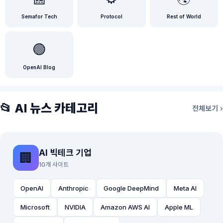
Semafor Tech
Protocol
Rest of World
🟢
OpenAI Blog
📂 AI 뉴스 카테고리
전체보기 ›
AI 빅테크 기업
🏢
10개 사이트
OpenAI
Anthropic
Google DeepMind
Meta AI
Microsoft
NVIDIA
Amazon AWS AI
Apple ML