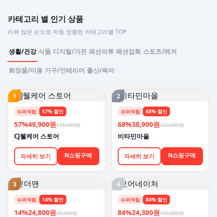
카테고리 별 인기 상품
리뷰 많은 순으로 자동 정렬된 카테고리별 TOP
생활/건강
식품
디지털/가전
패션의류
패션잡화
스포츠/레저
화장품/미용
가구/인테리어
출산/육아
1
2
슈퍼적립
57% 할인
슈퍼적립
68% 할인
57%
49,900원
68%
38,900원
116,000원
120,000원
CJ웰케어 스토어
비타민마을
N쇼핑구매
N쇼핑구매
자세히 보기
자세히 보기
3
4
슈퍼적립
14% 할인
슈퍼적립
84% 할인
14%
24,800원
84%
24,300원
28,800원
150,000원