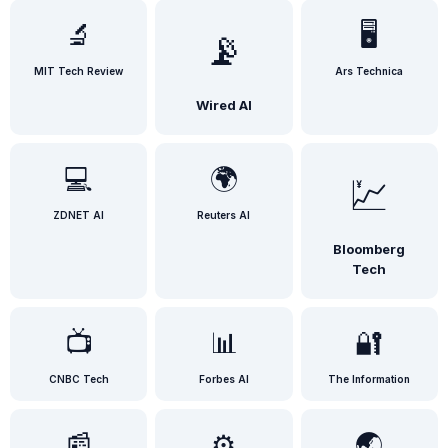
🔬
🖥️
📡
MIT Tech Review
Ars Technica
Wired AI
💻
🌍
💹
ZDNET AI
Reuters AI
Bloomberg
Tech
📺
📊
🔐
CNBC Tech
Forbes AI
The Information
📰
⚙️
🌏