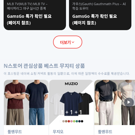
MLB TV(MLB TV) MLB TV –
가우스(Gauth) Gauthmath Plus – AI
메이저리그 야구 실시간 중계
학습 도우미
GamsGo 특가 확인 필요
GamsGo 특가 확인 필요
(페이지 참조)
(페이지 참조)
더보기
N스토어 관심상품 베스트 무지티 상품
이 포스팅은 네이버 쇼핑 커넥트 활동의 일환으로, 이에 따른 일정액의 수수료를 제공받습니다.
▶
톨앤무드
무지오
톨앤무드