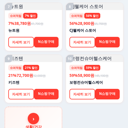
7
8
슈퍼적립
7% 할인
슈퍼적립
56% 할인
7%
38,780원
56%
28,900원
41,700원
65,700원
뉴트원
CJ웰케어 스토어
N쇼핑구매
N쇼핑구매
자세히 보기
자세히 보기
9
10
슈퍼적립
21% 할인
슈퍼적립
59% 할인
21%
72,700원
59%
58,900원
92,000원
145,100원
키즈텐
보령컨슈머헬스케어
N쇼핑구매
N쇼핑구매
자세히 보기
자세히 보기
›
생활/건강