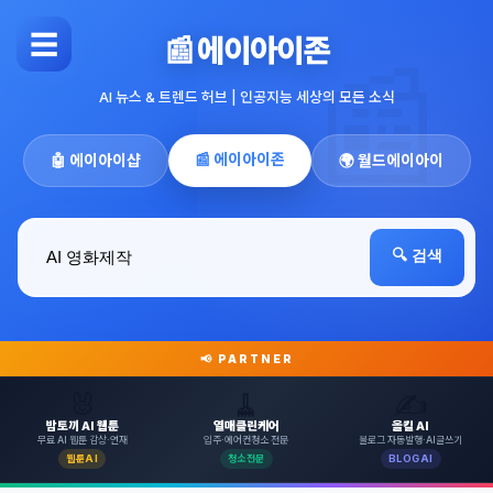
☰
📰 에이아이존
AI 뉴스 & 트렌드 허브 | 인공지능 세상의 모든 소식
📰 에이아이존
🤖 에이아이샵
🌍 월드에이아이
🔍 검색
📢 PARTNER
🐰
🧹
✍️
밤토끼 AI 웹툰
열매클린케어
올킬 AI
무료 AI 웹툰 감상·연재
입주·에어컨청소 전문
블로그 자동발행·AI글쓰기
웹툰AI
청소전문
BLOGAI