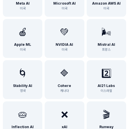
Meta AI
Microsoft AI
Amazon AWS AI
미국
미국
미국
🍎
💚
🌬️
Apple ML
NVIDIA AI
Mistral AI
미국
미국
프랑스
🌀
🔷
2️⃣
Stability AI
Cohere
AI21 Labs
영국
캐나다
이스라엘
🥧
❌
🎬
Inflection AI
xAI
Runway