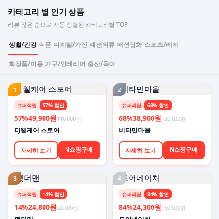
카테고리 별 인기 상품
리뷰 많은 순으로 자동 정렬된 카테고리별 TOP
생활/건강
식품
디지털/가전
패션의류
패션잡화
스포츠/레저
화장품/미용
가구/인테리어
출산/육아
1
2
슈퍼적립
57% 할인
슈퍼적립
68% 할인
57%
49,900원
68%
38,900원
116,000원
120,000원
CJ웰케어 스토어
비타민마을
N쇼핑구매
N쇼핑구매
자세히 보기
자세히 보기
3
4
슈퍼적립
14% 할인
슈퍼적립
84% 할인
14%
24,800원
84%
24,300원
28,800원
150,000원