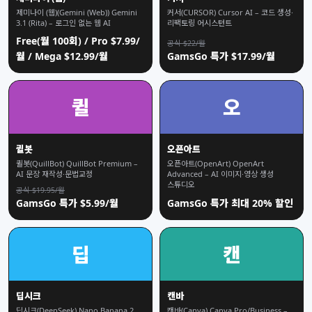
제미나이 (웹)(Gemini (Web)) Gemini
커서(CURSOR) Cursor AI – 코드 생성·
3.1 (Rita) – 로그인 없는 웹 AI
리팩토링 어시스턴트
Free(월 100회) / Pro $7.99/
공식 $22/월
월 / Mega $12.99/월
GamsGo 특가 $17.99/월
퀼
오
퀼봇
오픈아트
퀼봇(QuillBot) QuillBot Premium –
오픈아트(OpenArt) OpenArt
AI 문장 재작성·문법교정
Advanced – AI 이미지·영상 생성
스튜디오
공식 $19.95/월
GamsGo 특가 $5.99/월
GamsGo 특가 최대 20% 할인
딥
캔
딥시크
캔바
딥시크(DeepSeek) Nano Banana 2
캔바(Canva) Canva Pro/Business –