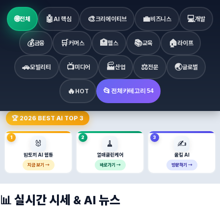
🌐
🤖
🎨
💼
💻
전체
AI 핵심
크리에이티브
비즈니스
개발
💰
🛒
🏥
📚
🏠
금융
커머스
헬스
교육
라이프
🚗
📺
🏭
⚖️
🌏
모빌리티
미디어
산업
전문
글로벌
🔥
📂
HOT
전체카테고리 54
🏆 2026 BEST AI TOP 3
1
2
3
🐰
🧹
✍️
밤토끼 AI 웹툰
열매클린케어
올킬 AI
지금 보기 →
바로가기 →
방문하기 →
📊 실시간 시세 & AI 뉴스