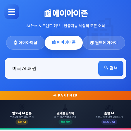
☰
📰 에이아이존
AI 뉴스 & 트렌드 허브 | 인공지능 세상의 모든 소식
📰 에이아이존
🤖 에이아이샵
🌍 월드에이아이
🔍 검색
📢 PARTNER
🐰
🧹
✍️
밤토끼 AI 웹툰
열매클린케어
올킬 AI
무료 AI 웹툰 감상·연재
입주·에어컨청소 전문
블로그 자동발행·AI글쓰기
웹툰AI
청소전문
BLOGAI