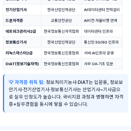
전기산업기사
한국산업인력공단
AI데이터센터 전력설비
드론자격증
교통안전공단
AI비전·자율비행 연계
네트워크관리사2급
한국정보통신자격협회
데이터센터 인프라
정보통신기사
한국산업인력공단
통신망·5G/6G 인프라
리눅스마스터2급
한국정보통신진흥협회
서버·AI인프라 운영
DIAT(정보기술자격)
한국정보통신진흥협회
사무 OA·기초 입문
💡 자격증 취득 팁:
정보처리기능사·DIAT는 입문용, 정보보
안기사·전기산업기사·정보통신기사는 산업기사~기사급으
로 실무 인정도가 높습니다. 국비지원 과정과 병행하면 자격
증+실무경험을 동시에 쌓을 수 있습니다.