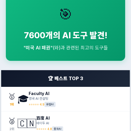
🎯
7600개의 AI 도구 발견!
"
미국 AI 패권
"(와)과 관련된 최고의 도구들
🏆 베스트 TOP 3
Faculty AI
🥇
🎓
영국 AI 컨설팅
1위
⭐⭐⭐⭐⭐ 4.9
유럽AI
百度 AI
🥈
🇨🇳
바이두 AI
2위
⭐⭐⭐⭐⭐ 4.8
중국AI