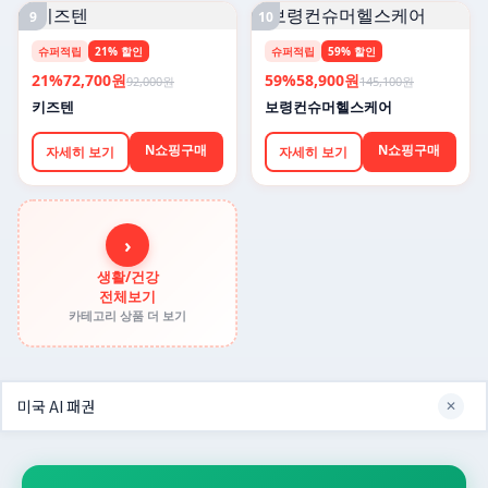
9
10
슈퍼적립
21% 할인
슈퍼적립
59% 할인
21%
72,700원
59%
58,900원
92,000원
145,100원
키즈텐
보령컨슈머헬스케어
N쇼핑구매
N쇼핑구매
자세히 보기
자세히 보기
›
생활/건강
전체보기
카테고리 상품 더 보기
✕