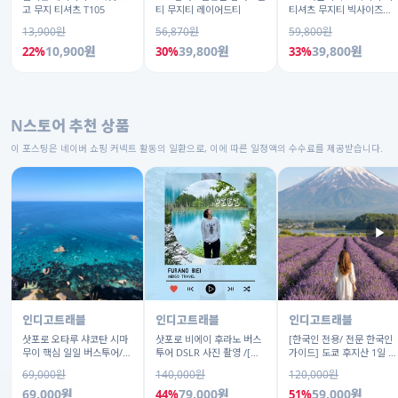
고 무지 티셔츠 T105
티 무지티 레이어드티
티셔츠 무지티 빅사이즈긴
팔티
13,900원
56,870원
59,800원
10,900원
39,800원
39,800원
22%
30%
33%
N스토어 추천 상품
이 포스팅은 네이버 쇼핑 커넥트 활동의 일환으로, 이에 따른 일정액의 수수료를 제공받습니다.
▶
인디고트래블
인디고트래블
인디고트래블
삿포로 오타루 샤코탄 시마
삿포로 비에이 후라노 버스
[한국인 전용/ 전문 한국인
무이 핵심 일일 버스투어/
투어 DSLR 사진 촬영 /[준
가이드] 도쿄 후지산 1일 버
DSLR 촬영
페이 예약 식사]
스투어 센겐공원 히카와시
69,000원
140,000원
120,000원
계점/DSLR 사진촬영
69,000원
79,000원
59,000원
44%
51%