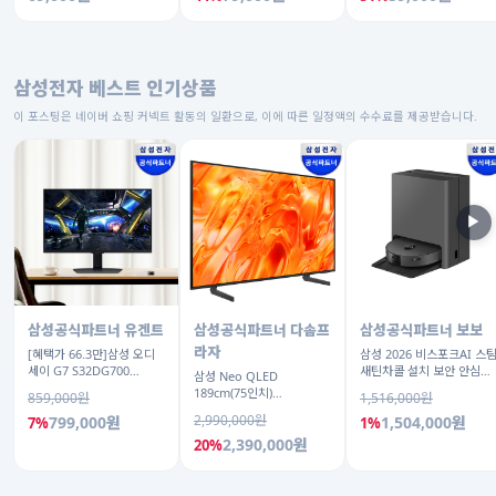
삼성전자 베스트 인기상품
이 포스팅은 네이버 쇼핑 커넥트 활동의 일환으로, 이에 따른 일정액의 수수료를 제공받습니다.
▶
삼성공식파트너 유겐트
삼성공식파트너 다솜프
삼성공식파트너 보보
라자
[혜택가 66.3만]삼성 오디
삼성 2026 비스포크AI 스
세이 G7 S32DG700
새틴차콜 설치 보안 안심
삼성 Neo QLED
80cm(32인치) 4K IPS
VR70F00AGH
189cm(75인치)
859,000원
1,516,000원
KQ75QNH70AFXKR AI
2,990,000원
799,000원
1,504,000원
7%
1%
TV
2,390,000원
20%