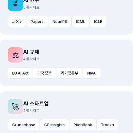
AI 연구
🔬
5개 사이트
arXiv
Papers
NeurIPS
ICML
ICLR
AI 규제
⚖️
4개 사이트
EU AI Act
미국정책
과기정통부
NIPA
AI 스타트업
🚀
4개 사이트
Crunchbase
CB Insights
PitchBook
Tracxn