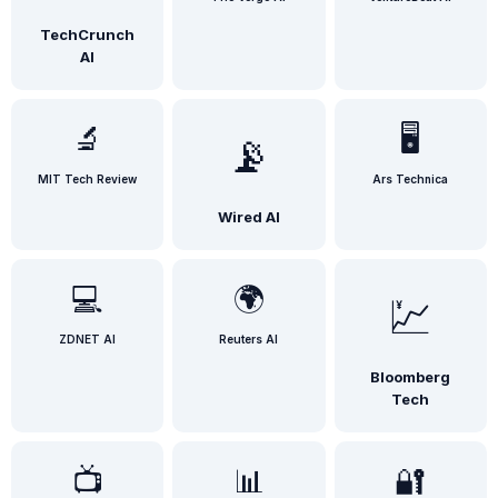
TechCrunch
AI
🔬
🖥️
📡
MIT Tech Review
Ars Technica
Wired AI
💻
🌍
💹
ZDNET AI
Reuters AI
Bloomberg
Tech
📺
📊
🔐