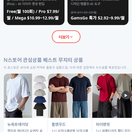
(Rita) – AI 이미지 생성·편집
디자인·템플릿·AI 도구
Free(월 100회) / Pro $7.99/
공식 $11.33~20/월
월 / Mega $10.99~12.99/월
GamsGo 특가 $2.92~9.99/월
더보기
N스토어 관심상품 베스트 무지티 상품
이 포스팅은 네이버 쇼핑 커넥트 활동의 일환으로, 이에 따른 일정액의 수수료를 제공받습니다.
▶
뉴욕트레이딩
톨앤무드
하이앤핏
챔피온 헤리티지 오버핏 로
1+1 남자크롭반팔 남자크롭
1+1 와플티셔츠 쭉티 무지